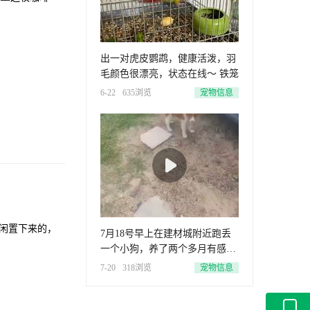
出一对虎皮鹦鹉，健康活泼，羽
毛颜色很漂亮，状态在线～ 铁笼
6-22
635浏览
宠物信息
7月18号早上在建材城附近跑丢
一个小狗，养了两个多月有感情
了
7-20
318浏览
宠物信息