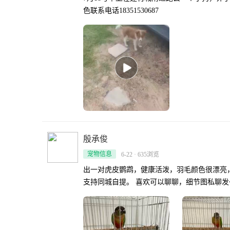
色联系电话18351530687
殷承俊
宠物信息
6-22 · 635浏览
出一对虎皮鹦鹉，健康活泼，羽毛颜色很漂亮，状态在线～ 铁笼子也有，带食槽和栖木，清理方便，
支持同城自提。 喜欢可以聊聊，细节图私聊