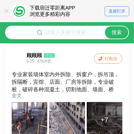
下载宿迁零距离APP
直接打开
浏览更多精彩内容
搜索
顾顾顾
个人
打电话
6-25
478浏览
专业家装墙体室内外拆除、拆窗户，拆吊顶，
拆隔断，宾馆、店面、厂房等拆除，专业破
桩，破碎各种混凝土，切割地面、墙面、桥
全文
梁，切路，开沟，开槽，打孔，砸墙，开门
窗，起地砖墙砖，打地坪，浇筑混凝土楼梯，
清运垃圾……专业团队十几年的老师傅138124
+7
22196