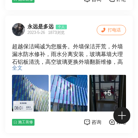
永远是多远
个人
打电话
2023-5-26
1873浏览
超越保洁竭诚为您服务。外墙保洁开荒，外墙
漏水防水修补，雨水分离安装，玻璃幕墙大理
石铝板清洗，高空玻璃更换外墙翻新维修，高
全文
空安装拆除等一系列外墙高空作业。
+5
咨询
评论
施工装修