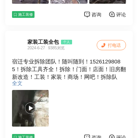
咨询
评论
施工装修
家装工装全包
个人
打电话
2024-6-27
9385浏览
宿迁专业拆除团队！随叫随到！1526129808
5！拆除工具齐全！拆除！门面！店面！旧房翻
新改造！工装！家装！商场！网吧！拆除队
全文
伍！拆除墙砖。地砖！拆吊顶！打墙！包含渣
子外运。价格合理！一条龙服务！另求介绍成
功有提成！联系电话备用！以防急用，我们都
是诚心诚意做事！如有打扰敬请敬请见谅！
咨询
评论
施工装修