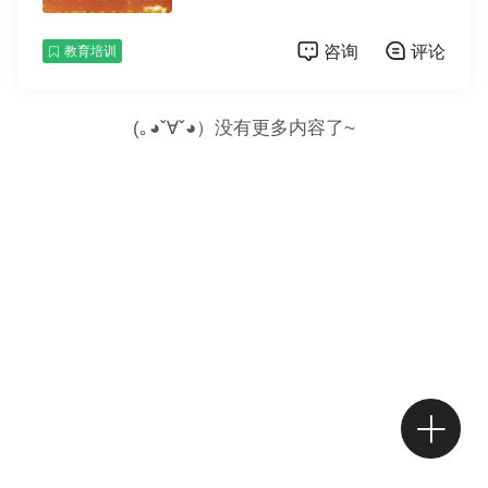
的高考逆袭保驾护航！ 大成成立之初牵头者
为宿迁市宿中教育发展基金会，基金会的宗旨
咨询
评论
教育培训
是立足宿迁中学面向全市支持宿迁教育发展，
解决教育发展过程中的特殊困难，资助全市贫
困和优秀学子顺利完成学业。筹创大成即是支
(｡◕ˇ∀ˇ◕）没有更多内容了~
持宿迁教育发展、解决宿迁教育发展过程的特
殊困难的重要举措。 大成是一家专门为高考
成绩不理想学生提供复读指导的专业机构。到
目前为止，宿迁市区唯一提供高考复读服务的
专业机构。教育部、江苏省教育厅三令五申禁
止公办学校和四星级高中招收复读生，而很多
学生又有复读的需求，这种矛盾给不少家长带
来困惑，也隐含一定的社会不安定因素。大成
高考复读中心急家长之所急，从一定程度上缓
解了社会矛盾，为办人民满意教育尽了绵薄之
力。 优秀的教学质量和严格的管理服务，让
大成高考复读中心成为高考二战同学们的首
选。