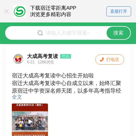
下载宿迁零距离APP
直接打开
浏览更多精彩内容
搜索
大成高考复读
个人
打电话
6-21
1286浏览
宿迁大成高考复读中心招生开始啦
宿迁大成高考复读中心自成立以来，始终汇聚
原宿迁中学资深名师天团，以多年高考指导经
全文
验，为追梦学子点亮逆袭之路！宿迁中学名师
天团坐镇！大成专注高考提分，最高提分152
分，资深教师团队用成绩说话，助你实现完美
逆袭！2025届王冠淇同学631分。同样的梦
想，更强大的引路人！名师团队在大成，为你